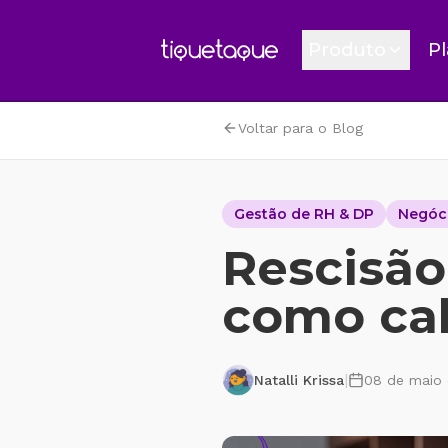
Produto
Pl
Gestão de p
Voltar para o Blog
Aparelho de
Gestão de fé
Gestão de RH & DP
Negóc
Engajament
Rescisão
como cal
Conheça o prod
Conheça nosso produ
suas funcionalidades
gratuita!
|
Natalli Krissa
08 de maio