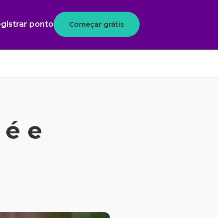
gistrar ponto
Começar grátis
 é e