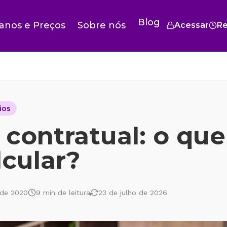
Blog
anos e Preços
Sobre nós
Acessar
Re
onto
 ponto
rias
ios
o
 contratual: o que
cular?
uto
FREE
to e todas
 de forma
 de 2020
9
min de leitura
23 de julho de 2026