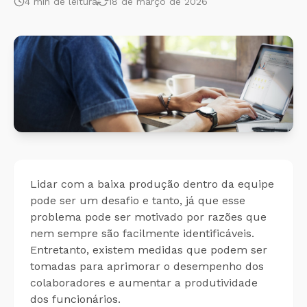
4
min de leitura
18 de março de 2026
Cálculo 
Conheça o produto
Sobreav
Conheça nosso produto de
forma gratuita!
Aplicati
Aplicati
Lidar com a baixa produção dentro da equipe
pode ser um desafio e tanto, já que esse
problema pode ser motivado por razões que
nem sempre são facilmente identificáveis.
Entretanto, existem medidas que podem ser
tomadas para aprimorar o desempenho dos
colaboradores e aumentar a produtividade
dos funcionários.