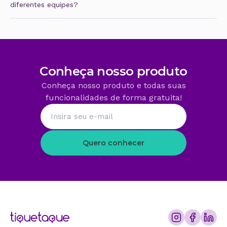
diferentes equipes?
Os funcionários recebem os lembretes de ponto de
acordo com sua escala de trabalho. Portanto, caso
esteja na escala do funcionário que seu trabalho
inicia às 08h00, ele receberá um lembrete minutos
antes desse horário.
Conheça nosso produto
Conheça nosso produto e todas suas
funcionalidades de forma gratuita!
Quero conhecer