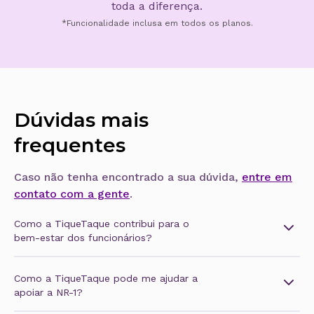
toda a diferença.
*Funcionalidade inclusa em todos os planos.
Dúvidas mais
frequentes
Caso não tenha encontrado a sua dúvida,
entre em
contato com a gente
.
Como a TiqueTaque contribui para o
bem-estar dos funcionários?
A TiqueTaque conta com funcionalidades como o
Termômetro de Sentimentos e o TiqueZen,
Como a TiqueTaque pode me ajudar a
permitindo acompanhar o clima organizacional e
apoiar a NR-1?
promover ações preventivas de saúde mental,
A NR-1 atualizou em 2025 e incluiu riscos