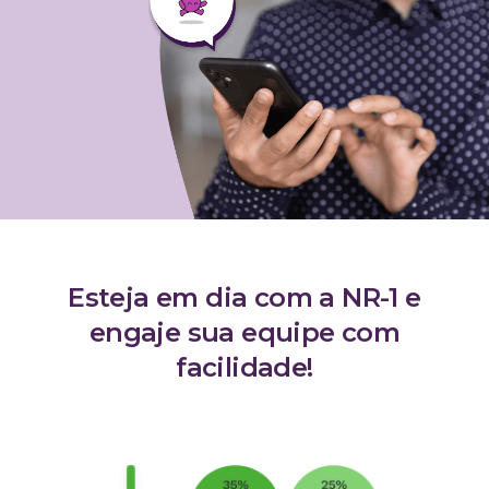
Cálculo 
Conheça o produto
Sobreav
Conheça nosso produto de
forma gratuita!
Aplicati
Aplicati
Esteja em dia com a NR-1 e
engaje sua equipe com
facilidade!