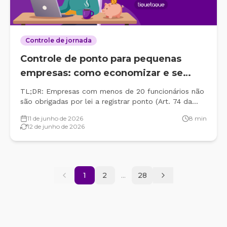
Controle de jornada
Controle de ponto para pequenas
empresas: como economizar e se
manter na lei
TL;DR: Empresas com menos de 20 funcionários não
são obrigadas por lei a registrar ponto (Art. 74 da
CLT), mas o controle de jornada protege o negócio
11 de junho de 2026
8
min
em ações trabalhistas. Este artigo explica quando o
12 de junho de 2026
registro manual é aceitável, quando ele começa a
custar caro e como migrar para um&#8230;
...
1
2
28