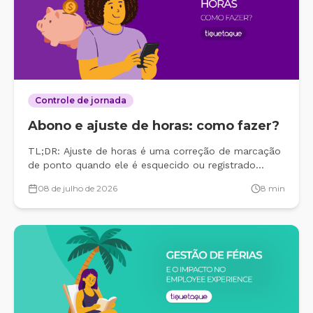
Controle de jornada
Abono e ajuste de horas: como fazer?
TL;DR: Ajuste de horas é uma correção de marcação
de ponto quando ele é esquecido ou registrado
erroneamente, sem mexer na jornada real. Já o
08 de julho de 2026
8
min
abono é quando a empresa dispensa aquelas horas e
não desconta nada do funcionário. Dá para registrar
os dois no papel ou numa planilha, mas&#8230;