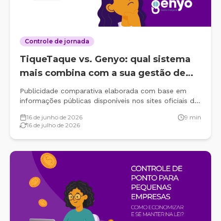
Controle de jornada
TiqueTaque vs. Genyo: qual sistema
mais combina com a sua gestão de
ponto?
Publicidade comparativa elaborada com base em
informações públicas disponíveis nos sites oficiais de
cada empresa em junho de 2026, conforme os
16 de junho de 2026
9
min
artigos 32 e 37 do Código Brasileiro de
16 de julho de 2026
Autorregulamentação Publicitária (CONAR) e o art. 37,
§ 1.º do Código de Defesa do Consumidor (CDC).
Escolher um sistema de controle&#8230;