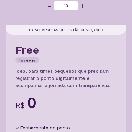
-
+
Cálculo 
Conheça o produto
Sobreav
Conheça nosso produto de
PARA EMPRESAS QUE ESTÃO COMEÇANDO
forma gratuita!
Aplicati
Free
Forever
Aplicati
Ideal para times pequenos que precisam
registrar o ponto digitalmente e
acompanhar a jornada com transparência.
0
R$
Fechamento de ponto