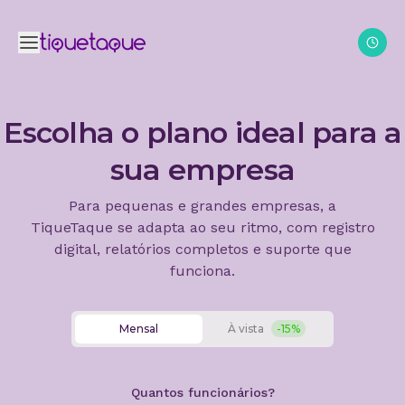
Produto
Gestão de férias
Produto
Aparelho
Engaja
Apa
Escolha o plano ideal para a
sua empresa
Planos e Preços
Pedido e aprov
Gestão de po
Banco d
Termôm
Int
Para pequenas e grandes empresas, a
Sobre nós
Gestão de ciclo
Aparelho de 
Adiciona
Gestão
Fác
TiqueTaque se adapta ao seu ritmo, com registro
digital, relatórios completos e suporte que
funciona.
Blog
Saldos penden
Gestão de féri
Escalas 
Notific
Apa
Acessar
Engajamento
Gestão 
Tique
Reg
Mensal
À vista
-15%
Registrar ponto
Fechame
Car
Quantos funcionários?