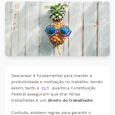
Cálculo 
Conheça o produto
Sobreav
Conheça nosso produto de
forma gratuita!
Aplicati
Aplicati
Descansar é fundamental para manter a
produtividade e motivação no trabalho. Sendo
assim, tanto a
CLT
quanto a Constituição
Federal asseguram que tirar férias
trabalhistas é um
direito do trabalhador
.
Contudo, existem regras para garantir o