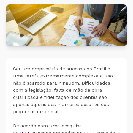
Cálculo 
Conheça o produto
Sobreav
Conheça nosso produto de
forma gratuita!
Aplicati
Aplicati
Ser um empresário de sucesso no Brasil é
uma tarefa extremamente complexa e isso
não é segredo para ninguém. Dificuldades
com a legislação, falta de mão de obra
qualificada e fidelização dos clientes são
apenas alguns dos inúmeros desafios das
pequenas empresas.
De acordo com uma pesquisa
do
IBGE
baseada em dados de 2013, mais da