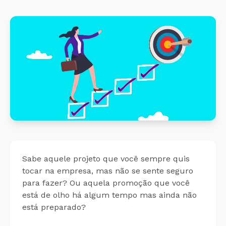
Cálculo 
Conheça o produto
Sobreav
Conheça nosso produto de
forma gratuita!
Aplicati
Aplicati
Sabe aquele projeto que você sempre quis
tocar na empresa, mas não se sente seguro
para fazer? Ou aquela promoção que você
está de olho há algum tempo mas ainda não
está preparado?