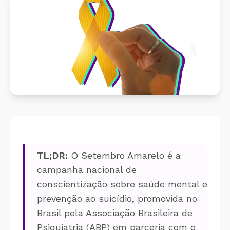
Cálculo 
Conheça o produto
Sobreav
Conheça nosso produto de
forma gratuita!
Aplicati
Aplicati
TL;DR:
O Setembro Amarelo é a
campanha nacional de
conscientização sobre saúde mental e
prevenção ao suicídio, promovida no
Brasil pela Associação Brasileira de
Psiquiatria (ABP) em parceria com o