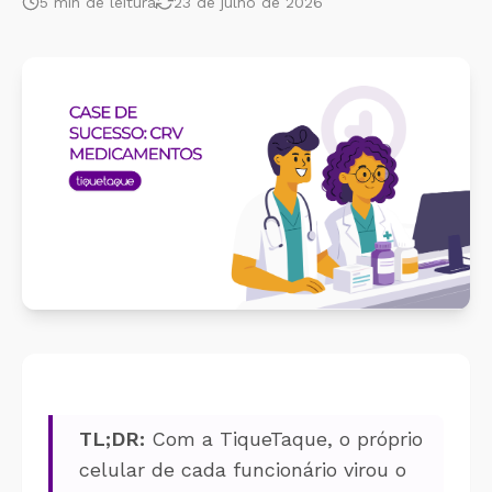
5
min de leitura
23 de julho de 2026
Cálculo 
Conheça o produto
Sobreav
Conheça nosso produto de
forma gratuita!
Aplicati
Aplicati
TL;DR:
Com a TiqueTaque, o próprio
celular de cada funcionário virou o