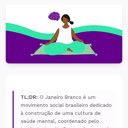
Cálculo 
Conheça o produto
Sobreav
Conheça nosso produto de
forma gratuita!
Aplicati
Aplicati
TL;DR:
O Janeiro Branco é um
movimento social brasileiro dedicado
à construção de uma cultura de
saúde mental, coordenado pelo