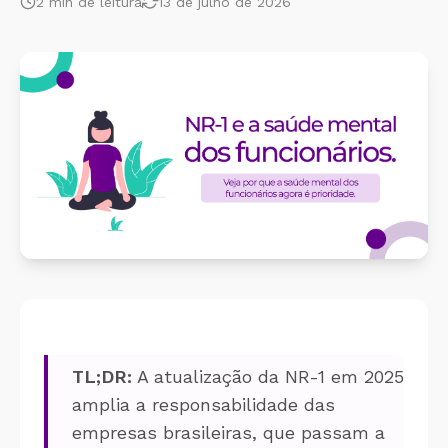
2
min de leitura
13 de julho de 2026
Cálculo 
Conheça o produto
Sobreav
Conheça nosso produto de
forma gratuita!
Aplicati
Aplicati
TL;DR:
A atualização da NR-1 em 2025
amplia a responsabilidade das
empresas brasileiras, que passam a