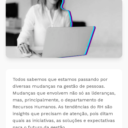
Cálculo 
Conheça o produto
Sobreav
Conheça nosso produto de
forma gratuita!
Aplicati
Aplicati
Todos sabemos que estamos passando por
diversas mudanças na gestão de pessoas.
Mudanças que envolvem não só as lideranças,
mas, principalmente, o departamento de
Recursos Humanos. As tendências do RH são
insights
que precisam de atenção, pois ditam
quais as iniciativas, as soluções e expectativas
para o futuro da gestão.