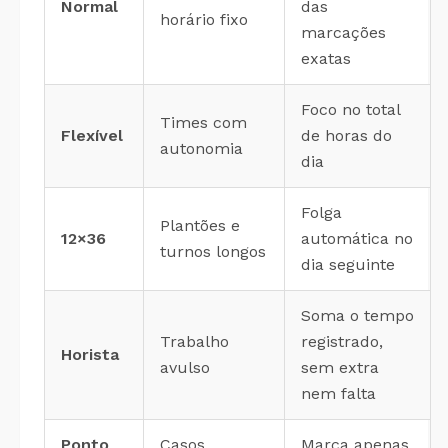
Normal
das
horário fixo
marcações
exatas
Foco no total
Times com
Flexível
de horas do
autonomia
dia
Folga
Plantões e
12×36
automática no
turnos longos
dia seguinte
Soma o tempo
Trabalho
registrado,
Horista
avulso
sem extra
nem falta
Ponto
Casos
Marca apenas