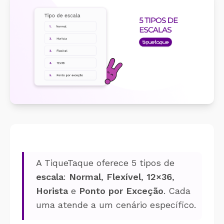
Cálculo 
Conheça o produto
Sobreav
Conheça nosso produto de
forma gratuita!
Aplicati
Aplicati
A TiqueTaque oferece 5 tipos de
escala
:
Normal
,
Flexível
,
12×36
,
Horista
e
Ponto por Exceção
. Cada
uma atende a um cenário específico.